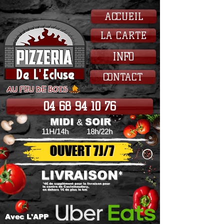
ACCUEIL
LA CARTE
INFO
CONTACT
AU FEU DE BOIS
04 68 94 10 76
MIDI
SOIR
&
11H/14h
18h/22h
OUVERT 7J/7
LIVRAISON
*
*4€ de supplément pour la livraison pour
le centre de Castelnaudary,
en dehors 1€ de plus le km
Avec L'APP