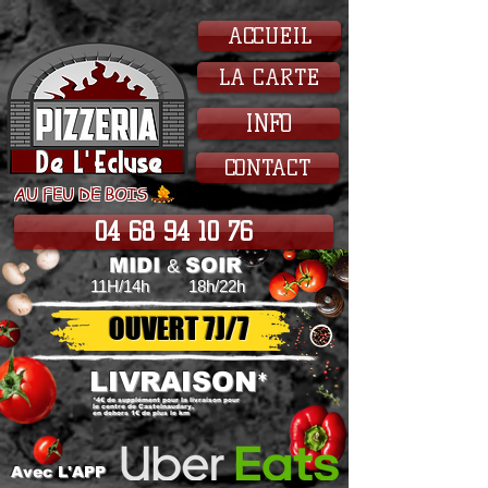
ACCUEIL
LA CARTE
INFO
CONTACT
AU FEU DE BOIS
04 68 94 10 76
MIDI
SOIR
&
11H/14h
18h/22h
OUVERT 7J/7
LIVRAISON
*
*4€ de supplément pour la livraison pour
le centre de Castelnaudary,
en dehors 1€ de plus le km
Avec L'APP