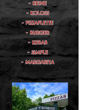
- REINE
- KOLOSS
- PIZZAFLETTE
- BURGER
- KEBAB
- SIMPLE
- MARGARITA